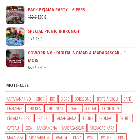
PACK PYJAMA PARTY - 6 PERS.
LE
LE
150
€
130
€
PRIX
PRIX
SPÉCIAL PICNIC & BRUNCH
INITIAL
ACTUEL
LE
LE
15
€
13
€
ÉTAIT :
EST :
PRIX
PRIX
150 €.
130 €.
COWORKING : DIGITAL NOMAD A MADAGASCAR - 1
INITIAL
ACTUEL
MOIS
ÉTAIT :
EST :
LE
LE
650
€
550
€
15 €.
13 €.
PRIX
PRIX
INITIAL
ACTUEL
MOTS-CLÉS
ÉTAIT :
EST :
650 €.
550 €.
ANTANANARIVO
BIJOR
BIO
BIÈRE
BOISSONS
BOITE À BIJOU
CAFÉ
CHAMBRE
CHICKEN
CHOCOLAT
COAGRI
CODAL
CONFITURE
CREAM CHEESE
EPICERIE
FAMANGIANA
FLEURS
FROMAGE
FRUITS
GATEAU
IBIZA
LAMBAMENA
MADAGASCAR
MADAGASIKARA
MALAGASY
MOZZARELLA
ORANGE
PIZZA
PORC
POULET
PPN