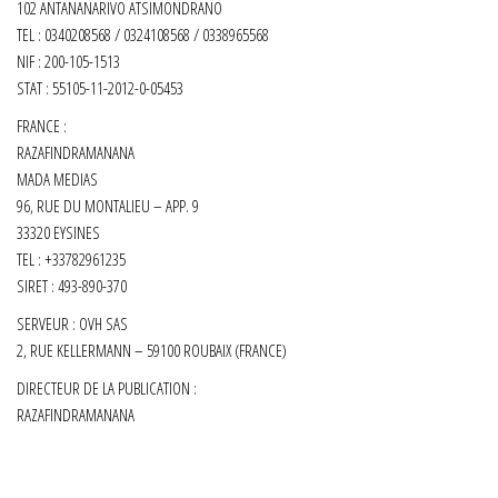
102 ANTANANARIVO ATSIMONDRANO
TEL : 0340208568 / 0324108568 / 0338965568
NIF : 200-105-1513
STAT : 55105-11-2012-0-05453
FRANCE :
RAZAFINDRAMANANA
MADA MEDIAS
96, RUE DU MONTALIEU – APP. 9
33320 EYSINES
TEL : +33782961235
SIRET :
493-890-370
SERVEUR : OVH SAS
2, RUE KELLERMANN – 59100 ROUBAIX (FRANCE)
DIRECTEUR DE LA PUBLICATION :
RAZAFINDRAMANANA
Fièrement propulsé par
WordPress
|
Thème :
Envo Shop