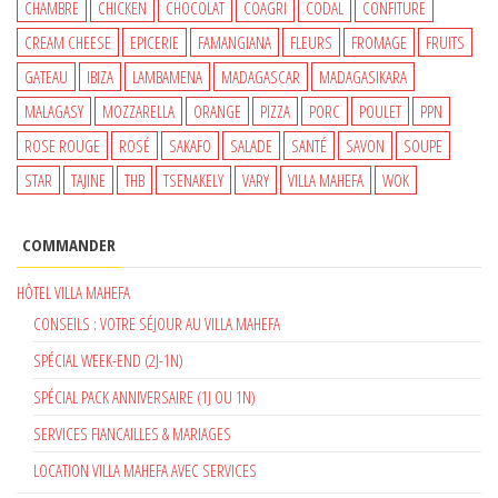
CHAMBRE
CHICKEN
CHOCOLAT
COAGRI
CODAL
CONFITURE
CREAM CHEESE
EPICERIE
FAMANGIANA
FLEURS
FROMAGE
FRUITS
GATEAU
IBIZA
LAMBAMENA
MADAGASCAR
MADAGASIKARA
MALAGASY
MOZZARELLA
ORANGE
PIZZA
PORC
POULET
PPN
ROSE ROUGE
ROSÉ
SAKAFO
SALADE
SANTÉ
SAVON
SOUPE
STAR
TAJINE
THB
TSENAKELY
VARY
VILLA MAHEFA
WOK
COMMANDER
HÔTEL VILLA MAHEFA
CONSEILS : VOTRE SÉJOUR AU VILLA MAHEFA
SPÉCIAL WEEK-END (2J-1N)
SPÉCIAL PACK ANNIVERSAIRE (1J OU 1N)
SERVICES FIANCAILLES & MARIAGES
LOCATION VILLA MAHEFA AVEC SERVICES