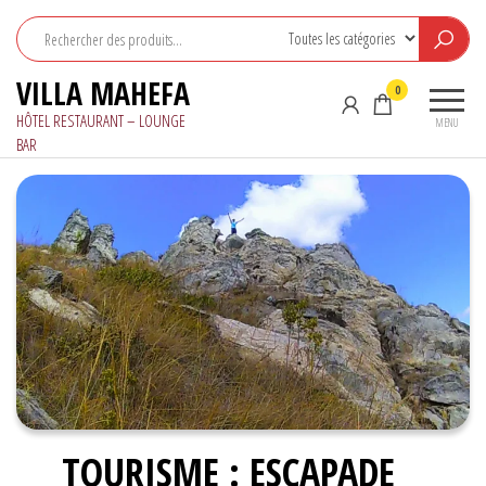
Aller
au
contenu
VILLA MAHEFA
0
HÔTEL RESTAURANT – LOUNGE
MENU
BAR
TOURISME : ESCAPADE