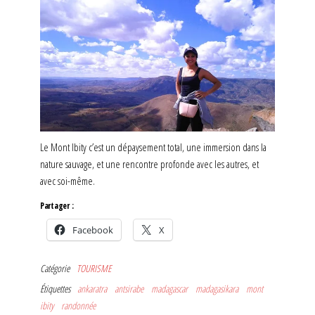
Le Mont Ibity c’est un dépaysement total, une immersion dans la
nature sauvage, et une rencontre profonde avec les autres, et
avec soi-même.
Partager :
Facebook
X
Catégorie
TOURISME
Étiquettes
ankaratra
antsirabe
madagascar
madagasikara
mont
ibity
randonnée