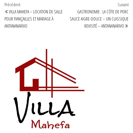
Navigation
Article
Art
Précédent
Suivant
précédent
sui
VILLA MAHEFA – LOCATION DE SALLE
GASTRONOMIE : LA CÔTE DE PORC
de
POUR FIANÇAILLES ET MARIAGE À
SAUCE AIGRE-DOUCE – UN CLASSIQUE
l’article
ANTANANARIVO
REVISITÉ – ANTANANARIVO