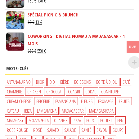
LE
LE
150
€
130
€
PRIX
PRIX
SPÉCIAL PICNIC & BRUNCH
INITIAL
ACTUEL
LE
LE
15
€
13
€
ÉTAIT :
EST :
PRIX
PRIX
150 €.
130 €.
COWORKING : DIGITAL NOMAD A MADAGASCAR - 1
INITIAL
ACTUEL
MOIS
ÉTAIT :
EST :
EUR
LE
LE
650
€
550
€
15 €.
13 €.
PRIX
PRIX
INITIAL
ACTUEL
MOTS-CLÉS
ÉTAIT :
EST :
650 €.
550 €.
ANTANANARIVO
BIJOR
BIO
BIÈRE
BOISSONS
BOITE À BIJOU
CAFÉ
CHAMBRE
CHICKEN
CHOCOLAT
COAGRI
CODAL
CONFITURE
CREAM CHEESE
EPICERIE
FAMANGIANA
FLEURS
FROMAGE
FRUITS
GATEAU
IBIZA
LAMBAMENA
MADAGASCAR
MADAGASIKARA
MALAGASY
MOZZARELLA
ORANGE
PIZZA
PORC
POULET
PPN
ROSE ROUGE
ROSÉ
SAKAFO
SALADE
SANTÉ
SAVON
SOUPE