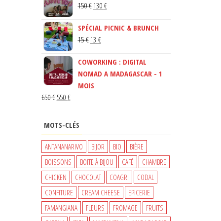
LE
LE
150
€
130
€
PRIX
PRIX
SPÉCIAL PICNIC & BRUNCH
INITIAL
ACTUEL
LE
LE
15
€
13
€
ÉTAIT :
EST :
PRIX
PRIX
150 €.
130 €.
COWORKING : DIGITAL
INITIAL
ACTUEL
NOMAD A MADAGASCAR - 1
ÉTAIT :
EST :
MOIS
15 €.
13 €.
LE
LE
650
€
550
€
PRIX
PRIX
INITIAL
ACTUEL
MOTS-CLÉS
ÉTAIT :
EST :
650 €.
550 €.
ANTANANARIVO
BIJOR
BIO
BIÈRE
BOISSONS
BOITE À BIJOU
CAFÉ
CHAMBRE
CHICKEN
CHOCOLAT
COAGRI
CODAL
CONFITURE
CREAM CHEESE
EPICERIE
FAMANGIANA
FLEURS
FROMAGE
FRUITS