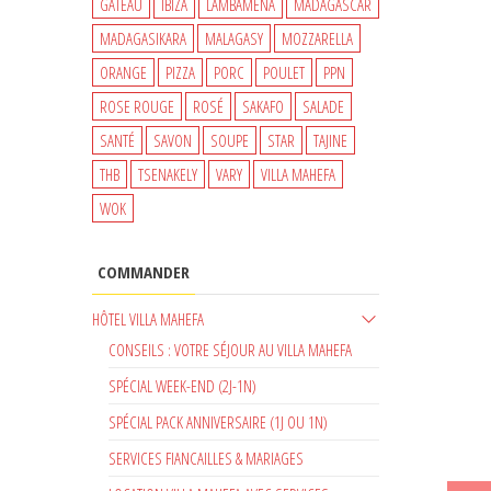
GATEAU
IBIZA
LAMBAMENA
MADAGASCAR
MADAGASIKARA
MALAGASY
MOZZARELLA
ORANGE
PIZZA
PORC
POULET
PPN
ROSE ROUGE
ROSÉ
SAKAFO
SALADE
SANTÉ
SAVON
SOUPE
STAR
TAJINE
THB
TSENAKELY
VARY
VILLA MAHEFA
WOK
COMMANDER
HÔTEL VILLA MAHEFA
CONSEILS : VOTRE SÉJOUR AU VILLA MAHEFA
SPÉCIAL WEEK-END (2J-1N)
SPÉCIAL PACK ANNIVERSAIRE (1J OU 1N)
SERVICES FIANCAILLES & MARIAGES