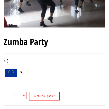
Zumba Party
4
€
quantité
-
+
Ajouter au panier
de
Zumba