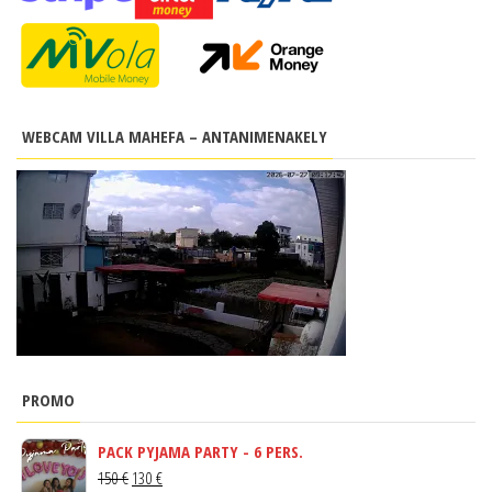
WEBCAM VILLA MAHEFA – ANTANIMENAKELY
PROMO
PACK PYJAMA PARTY - 6 PERS.
LE
LE
150
€
130
€