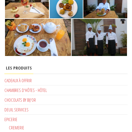
LES PRODUITS
CADEAUX À OFFRIR
CHAMBRES D'HÔTES - HÔTEL
CHOCOLATS BY BIJ'OR
DEUIL SERVICES
EPICERIE
CREMERIE