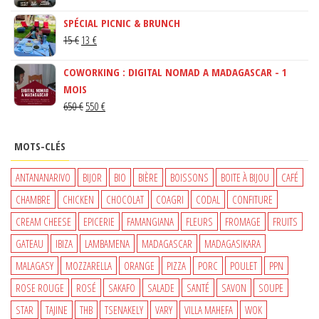
PRIX
PRIX
SPÉCIAL PICNIC & BRUNCH
INITIAL
ACTUEL
LE
LE
15
€
13
€
ÉTAIT :
EST :
PRIX
PRIX
150 €.
130 €.
COWORKING : DIGITAL NOMAD A MADAGASCAR - 1
INITIAL
ACTUEL
MOIS
ÉTAIT :
EST :
LE
LE
650
€
550
€
15 €.
13 €.
PRIX
PRIX
INITIAL
ACTUEL
MOTS-CLÉS
ÉTAIT :
EST :
650 €.
550 €.
ANTANANARIVO
BIJOR
BIO
BIÈRE
BOISSONS
BOITE À BIJOU
CAFÉ
CHAMBRE
CHICKEN
CHOCOLAT
COAGRI
CODAL
CONFITURE
CREAM CHEESE
EPICERIE
FAMANGIANA
FLEURS
FROMAGE
FRUITS
GATEAU
IBIZA
LAMBAMENA
MADAGASCAR
MADAGASIKARA
MALAGASY
MOZZARELLA
ORANGE
PIZZA
PORC
POULET
PPN
ROSE ROUGE
ROSÉ
SAKAFO
SALADE
SANTÉ
SAVON
SOUPE
STAR
TAJINE
THB
TSENAKELY
VARY
VILLA MAHEFA
WOK