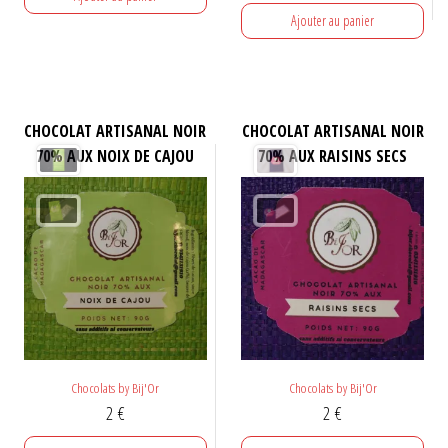
initial
actuel
Ajouter au panier
était :
est :
45 €.
35 €.
CHOCOLAT ARTISANAL NOIR
CHOCOLAT ARTISANAL NOIR
70% AUX NOIX DE CAJOU
70% AUX RAISINS SECS
Chocolats by Bij'Or
Chocolats by Bij'Or
2
€
2
€