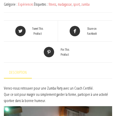
Party
Catégorie :
Expériences
Étiquettes :
fitness
,
madagascar
,
sport
,
zumba
Tweet This
Share on
Product
Facebook
Pin This
Product
DESCRIPTION
Venez-nous retrouver pour une Zumba Party avec un Coach Certifié.
Que ce soit pour maigrir ou simplement garder la forme, participer à une activité
sportive dans la bonne humeur.