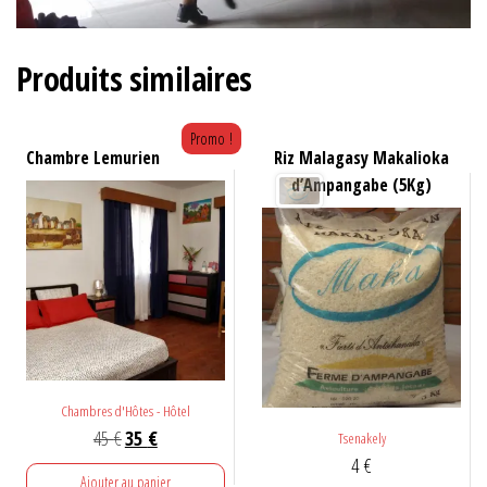
Produits similaires
Promo !
Chambre Lemurien
Riz Malagasy Makalioka
d’Ampangabe (5Kg)
Chambres d'Hôtes - Hôtel
Le
Le
45
€
35
€
Tsenakely
4
€
prix
prix
Ajouter au panier