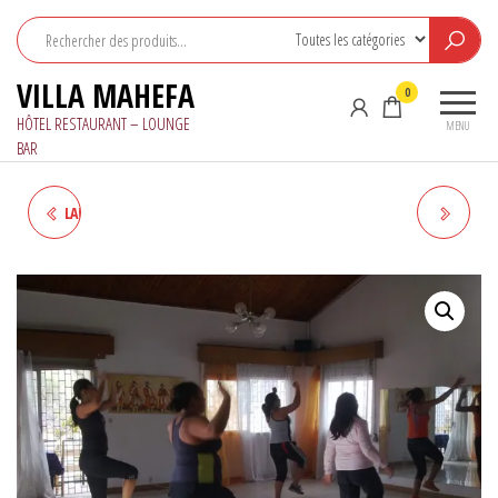
Aller
au
contenu
VILLA MAHEFA
0
HÔTEL RESTAURANT – LOUNGE
MENU
BAR
LAMBAMENA - FORFAIT 120€
TAI-CHI