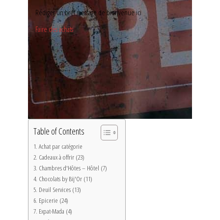
Rédiger un bref message de bienvenue ici
Faire des achats
Table of Contents
Achat par catégorie
Cadeaux à offrir (23)
Chambres d'Hôtes – Hôtel (7)
Chocolats by Bij'Or (11)
Deuil Services (13)
Epicerie (24)
Expat-Mada (4)