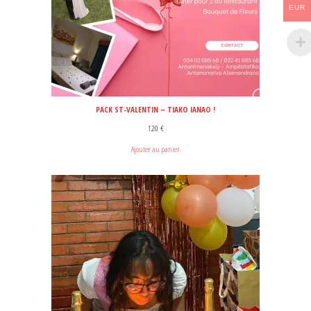
EUR
PACK ST-VALENTIN – TIAKO IANAO !
120
€
Ajouter au panier