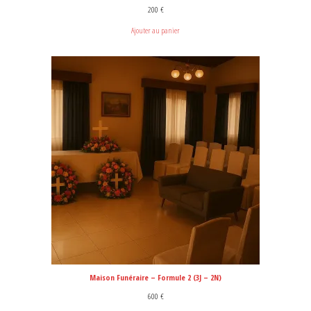
200
€
Ajouter au panier
Maison Funéraire – Formule 2 (3J – 2N)
600
€