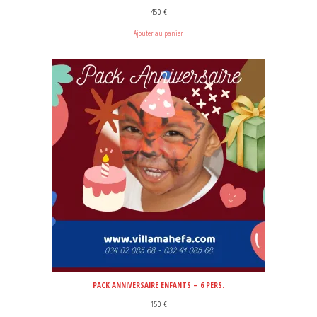
450
€
Ajouter au panier
PACK ANNIVERSAIRE ENFANTS – 6 PERS.
150
€