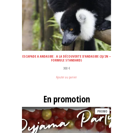
ESCAPADE A ANDASIBE : A LA DÉCOUVERTE D’ANDASIBE (3J/2N –
FORMULE STANDARD)
300
€
Ajouter au panier
En promotion
PRODUIT
PROMO
EN
PROMOTION