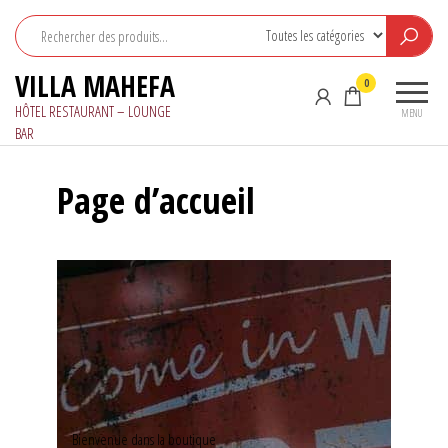
Aller
au
contenu
VILLA MAHEFA
0
HÔTEL RESTAURANT – LOUNGE
MENU
BAR
Page d’accueil
Bienvenue dans la boutique