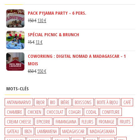
PACK PYJAMA PARTY - 6 PERS.
LE
LE
150
€
130
€
PRIX
PRIX
SPÉCIAL PICNIC & BRUNCH
INITIAL
ACTUEL
LE
LE
15
€
13
€
ÉTAIT :
EST :
PRIX
PRIX
150 €.
130 €.
COWORKING : DIGITAL NOMAD A MADAGASCAR - 1
INITIAL
ACTUEL
MOIS
ÉTAIT :
EST :
LE
LE
650
€
550
€
15 €.
13 €.
PRIX
PRIX
INITIAL
ACTUEL
MOTS-CLÉS
ÉTAIT :
EST :
650 €.
550 €.
ANTANANARIVO
BIJOR
BIO
BIÈRE
BOISSONS
BOITE À BIJOU
CAFÉ
CHAMBRE
CHICKEN
CHOCOLAT
COAGRI
CODAL
CONFITURE
CREAM CHEESE
EPICERIE
FAMANGIANA
FLEURS
FROMAGE
FRUITS
GATEAU
IBIZA
LAMBAMENA
MADAGASCAR
MADAGASIKARA