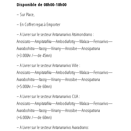
Disponible de 08h00-18h00
– Sur Place,
– En Coffret repas à Emporter
– A Livrer sur le secteur Antananarivo Atsimondrano :
Anosizato—Ampitatafika—Ambodiafotsy—Malaza—Fenoarivo—
Avarabohitra—Itaosy—Vinany—Anosibe—Anosipatrana
(+3.000Ar /—de 45mn)
– A Livrer sur le secteur Antananarivo Ville :
Anosizato—Ampitatafika—Ambodiafotsy—Malaza—Fenoarivo—
Avarabohitra—Itaosy—Vinany—Anosibe—Anosipatrana
(+5.000Ar /—de 60mn)
– A Livrer sur le secteur Antananarivo CUA :
Anosizato—Ampitatafika—Ambodiafotsy—Malaza—Fenoarivo—
Avarabohitra—Itaosy—Vinany—Anosibe—Anosipatrana
(+6.000Ar /—de 60mn)
– A Livrer sur le secteur Antananarivo Avaradrano: