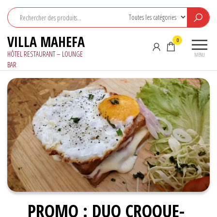
Aller
au
contenu
VILLA MAHEFA
0
HÔTEL RESTAURANT – LOUNGE
MENU
BAR
PROMO : DUO CROQUE-