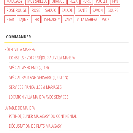
MALAGASY
MOZZARELLA
ORANGE
PIZZA
PORC
POULET
PPN
ROSE ROUGE
ROSÉ
SAKAFO
SALADE
SANTÉ
SAVON
SOUPE
STAR
TAJINE
THB
TSENAKELY
VARY
VILLA MAHEFA
WOK
COMMANDER
HÔTEL VILLA MAHEFA
CONSEILS : VOTRE SÉJOUR AU VILLA MAHEFA
SPÉCIAL WEEK-END (2J-1N)
SPÉCIAL PACK ANNIVERSAIRE (1J OU 1N)
SERVICES FIANCAILLES & MARIAGES
LOCATION VILLA MAHEFA AVEC SERVICES
LA TABLE DE MAHEFA
PETIT-DÉJEUNER MALAGASY OU CONTINENTAL
DÉGUSTATION DE PLATS MALAGASY