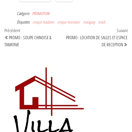
Catégorie
PROMOTION
Étiquettes
croque madame
croque monsieur
malagasy
snack
Navigation
Article
Art
Précédent
Suivant
précédent
sui
PROMO : SOUPE CHINOISE &
PROMO : LOCATION DE SALLES ET ESPACE
de
TAMATAVE
DE RECEPTION
l’article