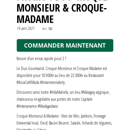
MONSIEUR & CROQUE-
MADAME
19 avril 2021
Non
Besoin d’un encas rapide pour 2 ?
Le Duo Gourmand, Croque-Monsieur et Croque-Madame est
disponible pour 18.900Ar au lieu de 22.000Ar au Restaurant
#IbizaCaféMada #Antanimenakely.
Découvrez ainsi notre #VillaMahefa, un lieu #Malagasy atypique,
chaleureux et agréable aux portes de notre Capitale
#Antananarivo #Madagasikara
Croque Monsieur & Madame : Pain de Mie, Jambon, Fromage
Emmental local, Oeuf, Bacon Beurre, Salade, Achards de légumes,
Vinaigrette au Citron.