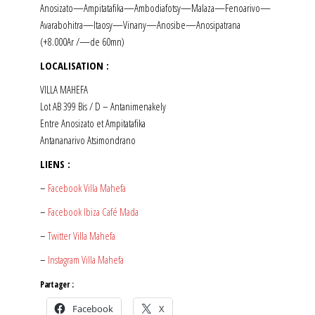
Anosizato—Ampitatafika—Ambodiafotsy—Malaza—Fenoarivo—
Avarabohitra—Itaosy—Vinany—Anosibe—Anosipatrana
(+8.000Ar /—de 60mn)
LOCALISATION :
VILLA MAHEFA
Lot AB 399 Bis / D – Antanimenakely
Entre Anosizato et Ampitatafika
Antananarivo Atsimondrano
LIENS :
–
Facebook Villa Mahefa
–
Facebook Ibiza Café Mada
–
Twitter Villa Mahefa
–
Instagram Villa Mahefa
Partager :
Facebook
X