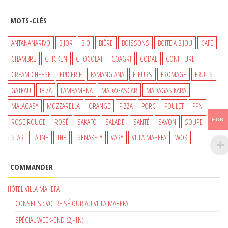
PRIX
PRIX
INITIAL
ACTUEL
MOTS-CLÉS
ÉTAIT :
EST :
650 €.
550 €.
ANTANANARIVO
BIJOR
BIO
BIÈRE
BOISSONS
BOITE À BIJOU
CAFÉ
CHAMBRE
CHICKEN
CHOCOLAT
COAGRI
CODAL
CONFITURE
CREAM CHEESE
EPICERIE
FAMANGIANA
FLEURS
FROMAGE
FRUITS
GATEAU
IBIZA
LAMBAMENA
MADAGASCAR
MADAGASIKARA
MALAGASY
MOZZARELLA
ORANGE
PIZZA
PORC
POULET
PPN
EUR
ROSE ROUGE
ROSÉ
SAKAFO
SALADE
SANTÉ
SAVON
SOUPE
STAR
TAJINE
THB
TSENAKELY
VARY
VILLA MAHEFA
WOK
COMMANDER
HÔTEL VILLA MAHEFA
CONSEILS : VOTRE SÉJOUR AU VILLA MAHEFA
SPÉCIAL WEEK-END (2J-1N)