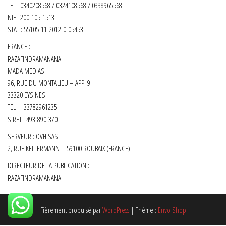
TEL : 0340208568 / 0324108568 / 0338965568
NIF : 200-105-1513
STAT : 55105-11-2012-0-05453
FRANCE :
RAZAFINDRAMANANA
MADA MEDIAS
96, RUE DU MONTALIEU – APP. 9
33320 EYSINES
TEL : +33782961235
SIRET :
493-890-370
SERVEUR : OVH SAS
2, RUE KELLERMANN – 59100 ROUBAIX (FRANCE)
DIRECTEUR DE LA PUBLICATION :
RAZAFINDRAMANANA
Fièrement propulsé par
WordPress
|
Thème :
Envo Shop