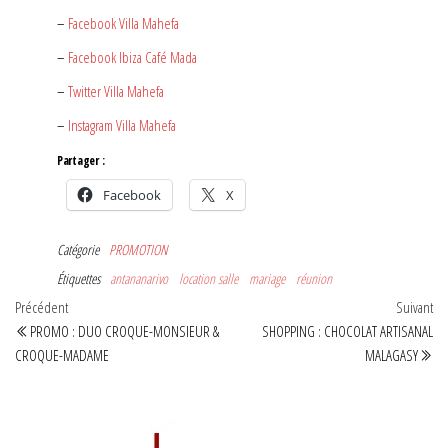
–
Facebook Villa Mahefa
–
Facebook Ibiza Café Mada
–
Twitter Villa Mahefa
–
Instagram Villa Mahefa
Partager :
Facebook
X
Catégorie
PROMOTION
Étiquettes
antananarivo
location salle
mariage
réunion
Navigation
Article
Art
Précédent
Suivant
précédent
sui
PROMO : DUO CROQUE-MONSIEUR &
SHOPPING : CHOCOLAT ARTISANAL
de
CROQUE-MADAME
MALAGASY
l’article