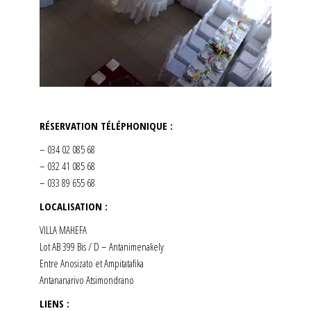
RÉSERVATION TÉLÉPHONIQUE :
– 034 02 085 68
– 032 41 085 68
– 033 89 655 68
LOCALISATION :
VILLA MAHEFA
Lot AB 399 Bis / D – Antanimenakely
Entre Anosizato et Ampitatafika
Antananarivo Atsimondrano
LIENS :