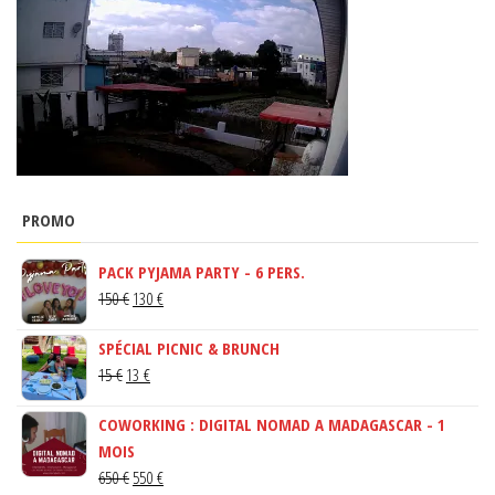
PROMO
PACK PYJAMA PARTY - 6 PERS.
LE
LE
150
€
130
€
PRIX
PRIX
SPÉCIAL PICNIC & BRUNCH
INITIAL
ACTUEL
LE
LE
15
€
13
€
ÉTAIT :
EST :
PRIX
PRIX
150 €.
130 €.
COWORKING : DIGITAL NOMAD A MADAGASCAR - 1
INITIAL
ACTUEL
MOIS
ÉTAIT :
EST :
LE
LE
650
€
550
€
15 €.
13 €.