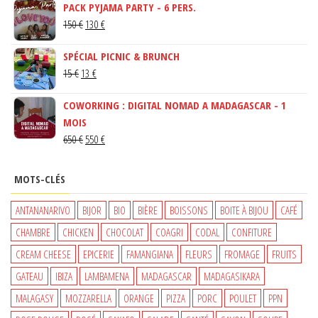
PACK PYJAMA PARTY - 6 PERS.
LE
LE
150
€
130
€
PRIX
PRIX
SPÉCIAL PICNIC & BRUNCH
INITIAL
ACTUEL
LE
LE
15
€
13
€
ÉTAIT :
EST :
PRIX
PRIX
150 €.
130 €.
COWORKING : DIGITAL NOMAD A MADAGASCAR - 1
INITIAL
ACTUEL
MOIS
ÉTAIT :
EST :
LE
LE
650
€
550
€
15 €.
13 €.
PRIX
PRIX
INITIAL
ACTUEL
MOTS-CLÉS
ÉTAIT :
EST :
650 €.
550 €.
ANTANANARIVO
BIJOR
BIO
BIÈRE
BOISSONS
BOITE À BIJOU
CAFÉ
CHAMBRE
CHICKEN
CHOCOLAT
COAGRI
CODAL
CONFITURE
CREAM CHEESE
EPICERIE
FAMANGIANA
FLEURS
FROMAGE
FRUITS
GATEAU
IBIZA
LAMBAMENA
MADAGASCAR
MADAGASIKARA
MALAGASY
MOZZARELLA
ORANGE
PIZZA
PORC
POULET
PPN