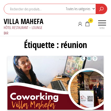
Aller
au
contenu
VILLA MAHEFA
0
HÔTEL RESTAURANT – LOUNGE
MENU
BAR
Étiquette :
réunion