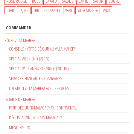
ROSE ROUGE
ROSÉ
SAKAFO
SALADE
SANTÉ
SAVON
SOUPE
STAR
TAJINE
THB
TSENAKELY
VARY
VILLA MAHEFA
WOK
COMMANDER
HÔTEL VILLA MAHEFA
CONSEILS : VOTRE SÉJOUR AU VILLA MAHEFA
SPÉCIAL WEEK-END (2J-1N)
SPÉCIAL PACK ANNIVERSAIRE (1J OU 1N)
SERVICES FIANCAILLES & MARIAGES
LOCATION VILLA MAHEFA AVEC SERVICES
LA TABLE DE MAHEFA
PETIT-DÉJEUNER MALAGASY OU CONTINENTAL
DÉGUSTATION DE PLATS MALAGASY
MENU BISTROT