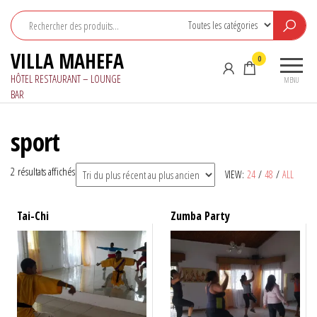
Aller
au
contenu
VILLA MAHEFA
0
HÔTEL RESTAURANT – LOUNGE
MENU
BAR
sport
Trié
2 résultats affichés
VIEW:
24
/
48
/
ALL
du
plus
Tai-Chi
Zumba Party
récent
au
plus
ancien