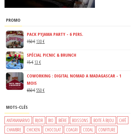
PROMO
PACK PYJAMA PARTY - 6 PERS.
LE
LE
150
€
130
€
PRIX
PRIX
SPÉCIAL PICNIC & BRUNCH
INITIAL
ACTUEL
LE
LE
15
€
13
€
ÉTAIT :
EST :
PRIX
PRIX
150 €.
130 €.
COWORKING : DIGITAL NOMAD A MADAGASCAR - 1
INITIAL
ACTUEL
MOIS
ÉTAIT :
EST :
LE
LE
650
€
550
€
15 €.
13 €.
PRIX
PRIX
INITIAL
ACTUEL
MOTS-CLÉS
ÉTAIT :
EST :
650 €.
550 €.
ANTANANARIVO
BIJOR
BIO
BIÈRE
BOISSONS
BOITE À BIJOU
CAFÉ
CHAMBRE
CHICKEN
CHOCOLAT
COAGRI
CODAL
CONFITURE