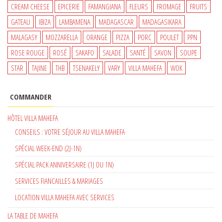
CREAM CHEESE
EPICERIE
FAMANGIANA
FLEURS
FROMAGE
FRUITS
GATEAU
IBIZA
LAMBAMENA
MADAGASCAR
MADAGASIKARA
MALAGASY
MOZZARELLA
ORANGE
PIZZA
PORC
POULET
PPN
ROSE ROUGE
ROSÉ
SAKAFO
SALADE
SANTÉ
SAVON
SOUPE
STAR
TAJINE
THB
TSENAKELY
VARY
VILLA MAHEFA
WOK
COMMANDER
HÔTEL VILLA MAHEFA
CONSEILS : VOTRE SÉJOUR AU VILLA MAHEFA
SPÉCIAL WEEK-END (2J-1N)
SPÉCIAL PACK ANNIVERSAIRE (1J OU 1N)
SERVICES FIANCAILLES & MARIAGES
LOCATION VILLA MAHEFA AVEC SERVICES
LA TABLE DE MAHEFA