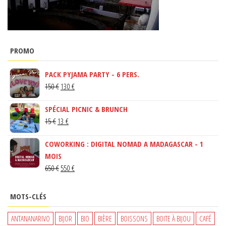
PROMO
PACK PYJAMA PARTY - 6 PERS.
LE
LE
150
€
130
€
PRIX
PRIX
SPÉCIAL PICNIC & BRUNCH
INITIAL
ACTUEL
LE
LE
15
€
13
€
ÉTAIT :
EST :
PRIX
PRIX
150 €.
130 €.
COWORKING : DIGITAL NOMAD A MADAGASCAR - 1
INITIAL
ACTUEL
MOIS
ÉTAIT :
EST :
LE
LE
650
€
550
€
15 €.
13 €.
PRIX
PRIX
INITIAL
ACTUEL
MOTS-CLÉS
ÉTAIT :
EST :
650 €.
550 €.
ANTANANARIVO
BIJOR
BIO
BIÈRE
BOISSONS
BOITE À BIJOU
CAFÉ