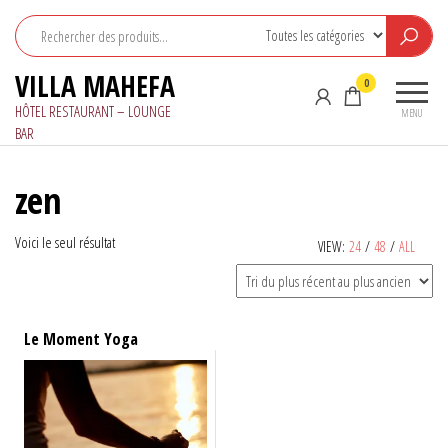
Aller
au
contenu
VILLA MAHEFA
0
HÔTEL RESTAURANT – LOUNGE
MENU
BAR
zen
Voici le seul résultat
VIEW:
24
/
48
/
ALL
Le Moment Yoga