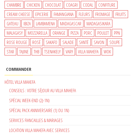
CHAMBRE
CHICKEN
CHOCOLAT
COAGRI
CODAL
CONFITURE
CREAM CHEESE
EPICERIE
FAMANGIANA
FLEURS
FROMAGE
FRUITS
GATEAU
IBIZA
LAMBAMENA
MADAGASCAR
MADAGASIKARA
MALAGASY
MOZZARELLA
ORANGE
PIZZA
PORC
POULET
PPN
ROSE ROUGE
ROSÉ
SAKAFO
SALADE
SANTÉ
SAVON
SOUPE
STAR
TAJINE
THB
TSENAKELY
VARY
VILLA MAHEFA
WOK
COMMANDER
HÔTEL VILLA MAHEFA
CONSEILS : VOTRE SÉJOUR AU VILLA MAHEFA
SPÉCIAL WEEK-END (2J-1N)
SPÉCIAL PACK ANNIVERSAIRE (1J OU 1N)
SERVICES FIANCAILLES & MARIAGES
LOCATION VILLA MAHEFA AVEC SERVICES